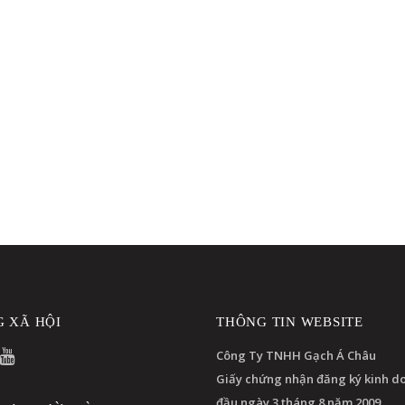
 XÃ HỘI
THÔNG TIN WEBSITE
Công Ty TNHH Gạch Á Châu
Giấy chứng nhận đăng ký kinh d
đầu ngày 3 tháng 8 năm 2009.