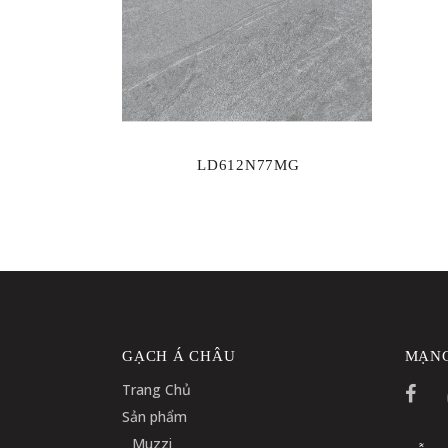
LD612N77MG
GẠCH Á CHÂU
MẠNG
Trang Chủ
Sản phẩm
Muzzi