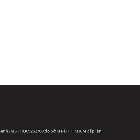
oanh /MST: 0309262709 do Sở KH-ĐT TP.HCM cấp lần