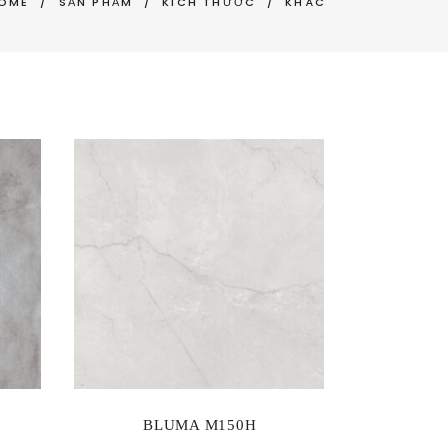
OME
/
SẢN PHẨM
/
KÍCH THƯỚC
/
KHÁC
BLUMA M150H