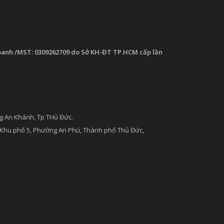
oanh /MST: 0309262709 do Sở KH-ĐT TP.HCM cấp lần
g An Khánh, Tp THủ Đức.
 Khu phố 5, Phường An Phú, Thành phố Thủ Đức,