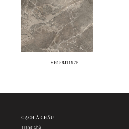
VB189J1197P
GẠCH Á CHÂU
Trang Chủ