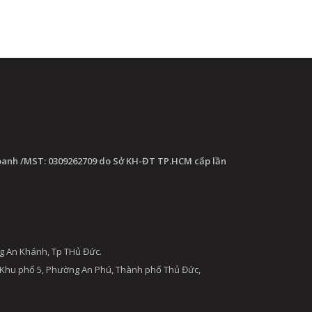
oanh /MST: 0309262709 do Sở KH-ĐT TP.HCM cấp lần
g An Khánh, Tp THủ Đức.
 Khu phố 5, Phường An Phú, Thành phố Thủ Đức,