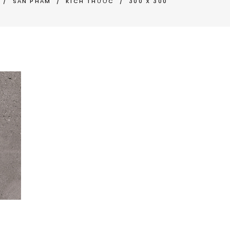
/
SẢN PHẨM
/
KÍCH THƯỚC
/
300 X 300