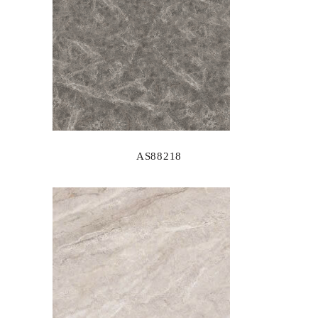
AS88218