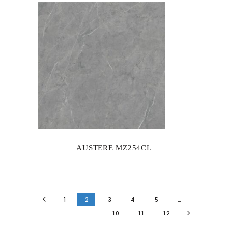
AUSTERE MZ254CL
1
2
3
4
5
…
10
11
12