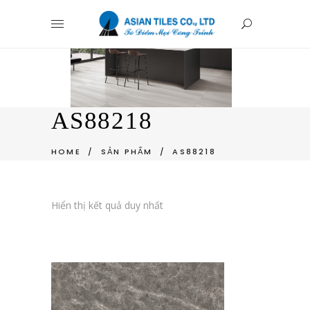
AS88218
HOME
/
SẢN PHẨM
/
AS88218
Hiển thị kết quả duy nhất