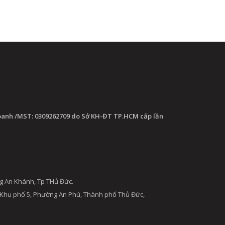
oanh /MST: 0309262709 do Sở KH-ĐT TP.HCM cấp lần
g An Khánh, Tp THủ Đức.
 Khu phố 5, Phường An Phú, Thành phố Thủ Đức,