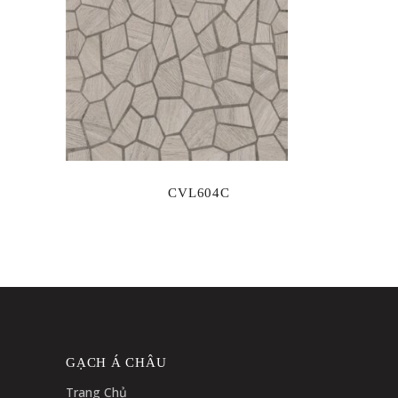
CVL604C
GẠCH Á CHÂU
Trang Chủ