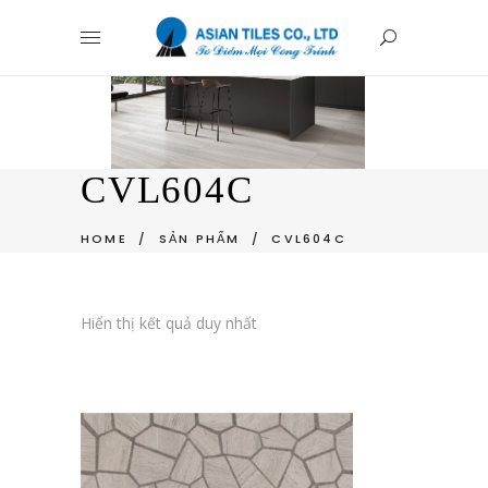
CVL604C
HOME
/
SẢN PHẨM
/
CVL604C
Hiển thị kết quả duy nhất