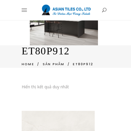
ET80P912
HOME
/
SẢN PHẨM
/
ET80P912
Hiển thị kết quả duy nhất