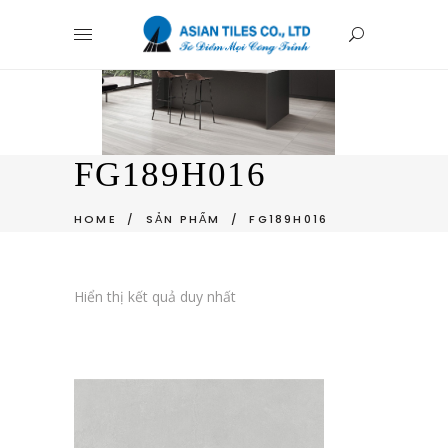
FG189H016
HOME
/
SẢN PHẨM
/
FG189H016
Hiển thị kết quả duy nhất