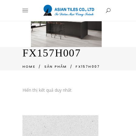
FX157H007
HOME
/
SẢN PHẨM
/
FX157H007
Hiển thị kết quả duy nhất