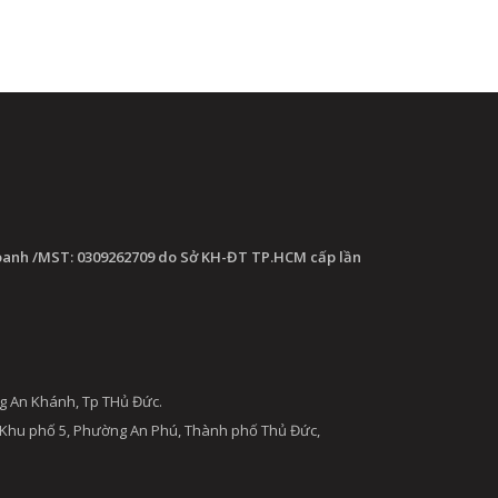
oanh /MST: 0309262709 do Sở KH-ĐT TP.HCM cấp lần
g An Khánh, Tp THủ Đức.
 Khu phố 5, Phường An Phú, Thành phố Thủ Đức,