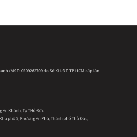
oanh /MST: 0309262709 do Sở KH-ĐT TP.HCM cấp lần
g An Khánh, Tp THủ Đức.
 Khu phố 5, Phường An Phú, Thành phố Thủ Đức,