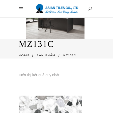
MZ131C
HOME
/
SẢN PHẨM
/
MZ131C
Hiển thị kết quả duy nhất