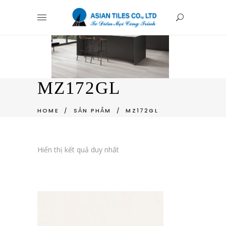
MZ172GL
HOME
/
SẢN PHẨM
/
MZ172GL
Hiển thị kết quả duy nhất