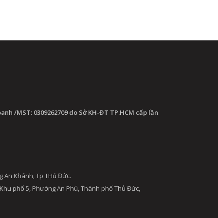
oanh /MST: 0309262709 do Sở KH-ĐT TP.HCM cấp lần
g An Khánh, Tp THủ Đức.
 Khu phố 5, Phường An Phú, Thành phố Thủ Đức,