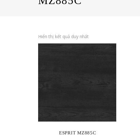
MZ885C
Hiển thị kết quả duy nhất
ESPRIT MZ885C