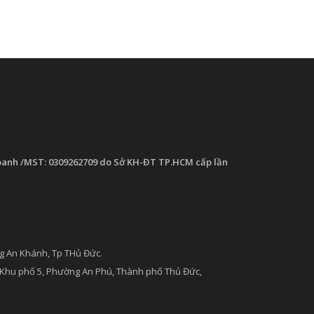
oanh /MST: 0309262709 do Sở KH-ĐT TP.HCM cấp lần
g An Khánh, Tp THủ Đức.
 Khu phố 5, Phường An Phú, Thành phố Thủ Đức,