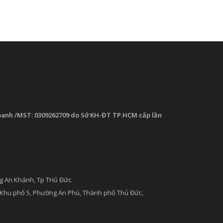
oanh /MST: 0309262709 do Sở KH-ĐT TP.HCM cấp lần
g An Khánh, Tp THủ Đức.
 Khu phố 5, Phường An Phú, Thành phố Thủ Đức,