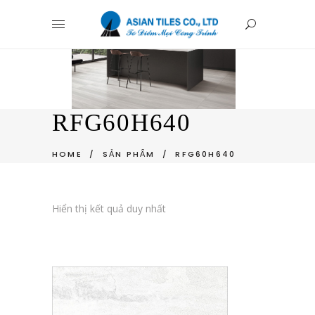
RFG60H640
HOME
/
SẢN PHẨM
/
RFG60H640
Hiển thị kết quả duy nhất