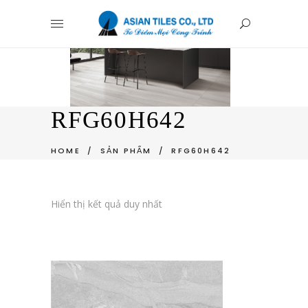
RFG60H642
HOME
/
SẢN PHẨM
/
RFG60H642
Hiển thị kết quả duy nhất