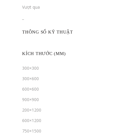
Vượt qua
_
THÔNG SỐ KỸ THUẬT
KÍCH THƯỚC (MM)
300×300
300×600
600×600
900×900
200×1200
600×1200
750×1500