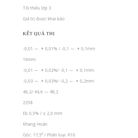
Tối thiểu lớp 3
Giá trị được khai báo
KẾT QUẢ THI
-0,01 ⁓
+
0,01% / -0,1 ⁓
+
0,1mm
10mm
-0,01 ⁓
+
0,02%/ -0,1 ⁓
+
0,1mm
-0,03 ⁓
+
0,03%/ -0,2 ⁓
+
0,2mm
46,2/ 44,6 ⁓ 48,2
2358
Eb 0,5% / ± 2,0 mm
Khang Hoàn
Góc: 17,5⁰ / Phân loại: R10