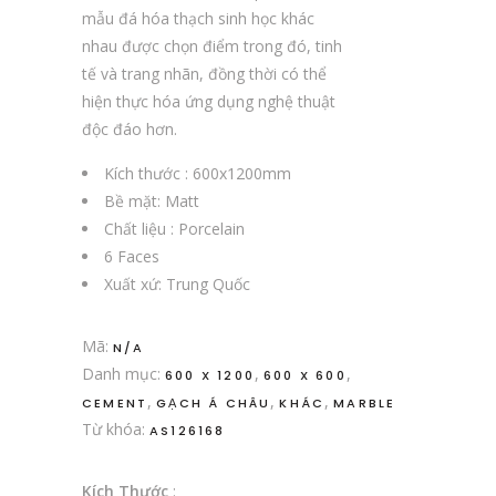
mẫu đá hóa thạch sinh học khác
nhau được chọn điểm trong đó, tinh
tế và trang nhãn, đồng thời có thể
hiện thực hóa ứng dụng nghệ thuật
độc đáo hơn.
Kích thước : 600x1200mm
Bề mặt: Matt
Chất liệu : Porcelain
6 Faces
Xuất xứ: Trung Quốc
Mã:
N/A
Danh mục:
,
,
600 X 1200
600 X 600
,
,
,
CEMENT
GẠCH Á CHÂU
KHÁC
MARBLE
Từ khóa:
AS126168
Kích Thước
: