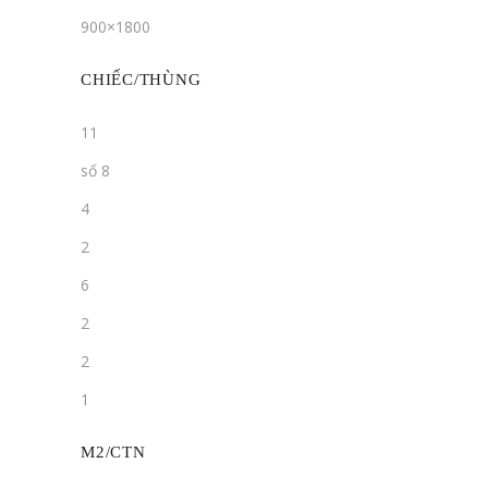
900×1800
CHIẾC/THÙNG
11
số 8
4
2
6
2
2
1
M2/CTN