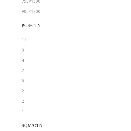
750×1500
900×1800
PCS/CTN
11
8
4
2
6
2
2
1
SQM/CTN