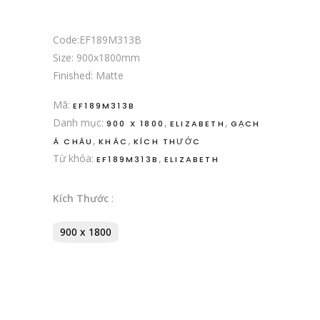
Code:EF189M313B
Size: 900x1800mm
Finished: Matte
Mã:
EF189M313B
Danh mục:
,
,
900 X 1800
ELIZABETH
GẠCH
,
,
Á CHÂU
KHÁC
KÍCH THƯỚC
Từ khóa:
,
EF189M313B
ELIZABETH
Kích Thước
:
900 x 1800