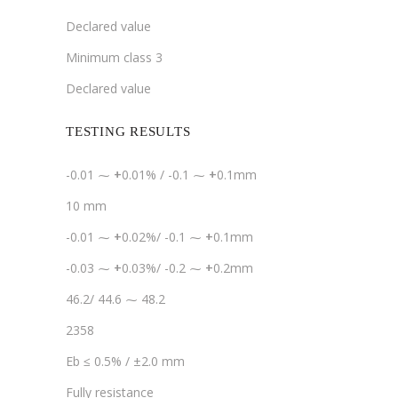
Declared value
Minimum class 3
Declared value
TESTING RESULTS
-0.01 ⁓
+
0.01% / -0.1 ⁓
+
0.1mm
10 mm
-0.01 ⁓
+
0.02%/ -0.1 ⁓
+
0.1mm
-0.03 ⁓
+
0.03%/ -0.2 ⁓
+
0.2mm
46.2/ 44.6 ⁓ 48.2
2358
Eb ≤ 0.5% / ±2.0 mm
Fully resistance