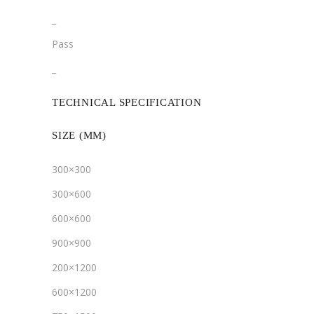
­­_
Pass
­_
TECHNICAL SPECIFICATION
SIZE (MM)
300×300
300×600
600×600
900×900
200×1200
600×1200