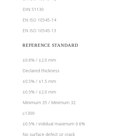
DIN 51130
EN ISO 10545-14
EN ISO 10545-13
REFERENCE STANDARD
±0.6% / ±2.0 mm
Declared thickness
±0.5% / ±1.5 mm
±0.5% / ±2.0 mm
Minimum 35 / Minimum 32
≥1300
±0.5% / indidual maximum 0.6%
No surface defect or crack