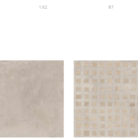
1.62
87