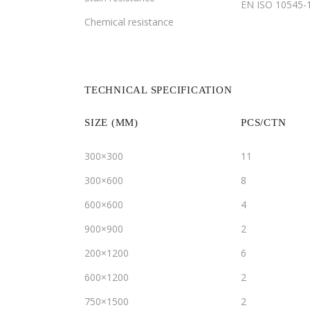
EN ISO 10545-
Chemical resistance
TECHNICAL SPECIFICATION
SIZE (MM)
PCS/CTN
300×300
11
300×600
8
600×600
4
900×900
2
200×1200
6
600×1200
2
750×1500
2