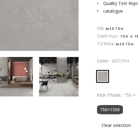
Quality Test Repo
catalogue
Mã:
MZ575H
Danh mục:
750 X 1
Từ khóa:
MZ575H
Color
:
MZ575H
Kích Thước
:
750 × 
750×1500
Clear selection