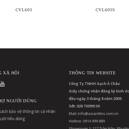
CVL603
CVL603S
 XÃ HỘI
THÔNG TIN WEBSITE
Công Ty TNHH Gạch Á Châu
Giấy chứng nhận đăng ký kinh d
đầu ngày 3 tháng 8 năm 2009.
RỢ NGƯỜI DÙNG
Sđt: 028 73099139
sách bảo vệ thông tin cá nhân
Mail:
info@asiantiles.com.vn
ười tiêu dùng
Hotline: 0914 999 889
Showroom 1: 127 Trần Não, Phườn