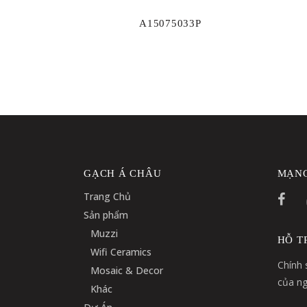
A15075033P
GẠCH Á CHÂU
MẠNG
Trang Chủ
Sản phẩm
Muzzi
HỖ T
Wifi Ceramics
Chính 
Mosaic & Decor
của ng
Khác