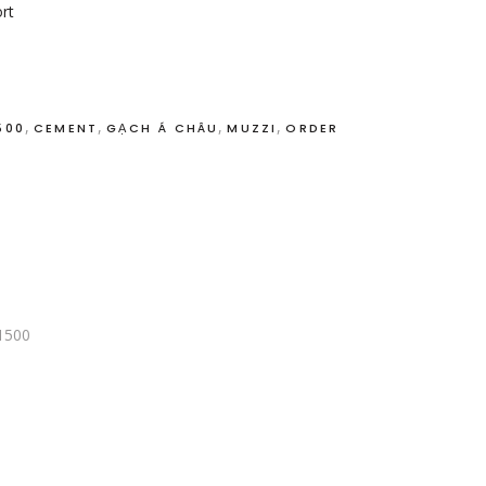
rt
,
,
,
,
500
CEMENT
GẠCH Á CHÂU
MUZZI
ORDER
1500