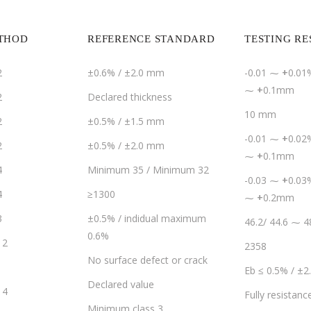
ETHOD
REFERENCE STANDARD
TESTING RE
2
±0.6% / ±2.0 mm
-0.01 ⁓
+
0.01%
⁓
+
0.1mm
2
Declared thickness
10 mm
2
±0.5% / ±1.5 mm
-0.01 ⁓
+
0.02%
2
±0.5% / ±2.0 mm
⁓
+
0.1mm
4
Minimum 35 / Minimum 32
-0.03 ⁓
+
0.03%
4
≥1300
⁓
+
0.2mm
3
±0.5% / indidual maximum
46.2/ 44.6 ⁓ 4
0.6%
12
2358
No surface defect or crack
Eb ≤ 0.5% / ±
Declared value
14
Fully resistanc
Minimum class 3