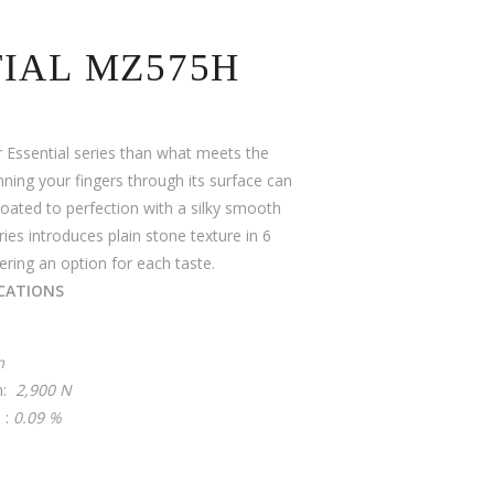
IAL MZ575H
 Essential series than what meets the
nning your fingers through its surface can
 Coated to perfection with a silky smooth
ries introduces plain stone texture in 6
ering an option for each taste.
ICATIONS
m
h:
2,900 N
 :
0.09 %