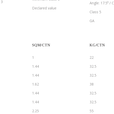
13
Angle: 17.5⁰ / C
Declared value
Class 5
GA
SQM/CTN
KG/CTN
1
22
1.44
32.5
1.44
32.5
1.62
38
1.44
32.5
1.44
32.5
2.25
55