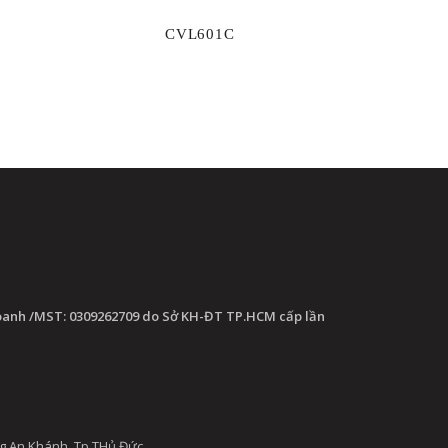
CVL601C
oanh /MST: 0309262709 do Sở KH-ĐT TP.HCM cấp lần
g An Khánh, Tp THủ Đức.