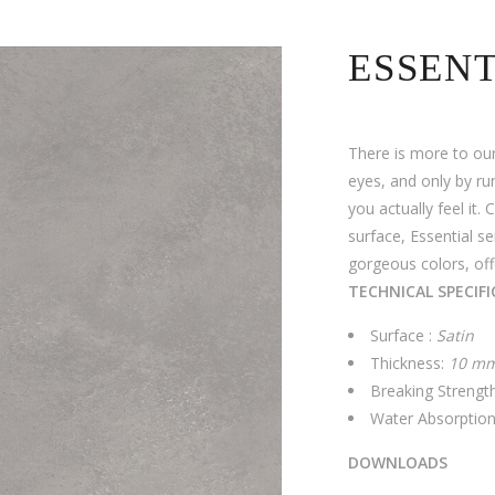
ESSENT
There is more to our
eyes, and only by ru
you actually feel it.
surface, Essential se
gorgeous colors, off
TECHNICAL SPECIF
Surface :
Satin
Thickness:
10 m
Breaking Strengt
Water Absorption
DOWNLOADS