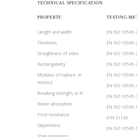
TECHNICAL SPECIFICATION
PROFERTE
TESTING M
Length and width
EN ISO 10545-
Thickness
EN ISO 10545-
Straightness of sides
EN ISO 10545-
Rectangularity
EN ISO 10545-
Modulus of rupture, in
EN ISO 10545-
N/mm2
EN ISO 10545-
Breaking strength, in N
EN ISO 10545-
Water absorption
EN ISO 10545-
Frost resistance
DIN 51130
Slipperiness
EN ISO 10545-
Stain resistance