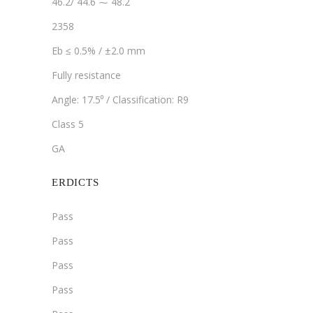
46.2/ 44.6 ⁓ 48.2
2358
Eb ≤ 0.5% / ±2.0 mm
Fully resistance
Angle: 17.5⁰ / Classification: R9
Class 5
GA
ERDICTS
Pass
Pass
Pass
Pass