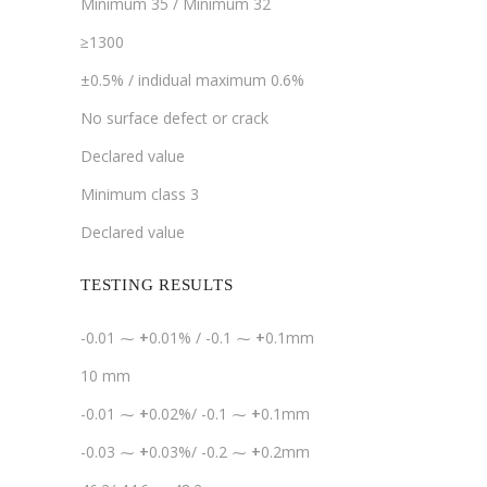
Minimum 35 / Minimum 32
≥1300
±0.5% / indidual maximum 0.6%
No surface defect or crack
Declared value
Minimum class 3
Declared value
TESTING RESULTS
-0.01 ⁓
+
0.01% / -0.1 ⁓
+
0.1mm
10 mm
-0.01 ⁓
+
0.02%/ -0.1 ⁓
+
0.1mm
-0.03 ⁓
+
0.03%/ -0.2 ⁓
+
0.2mm