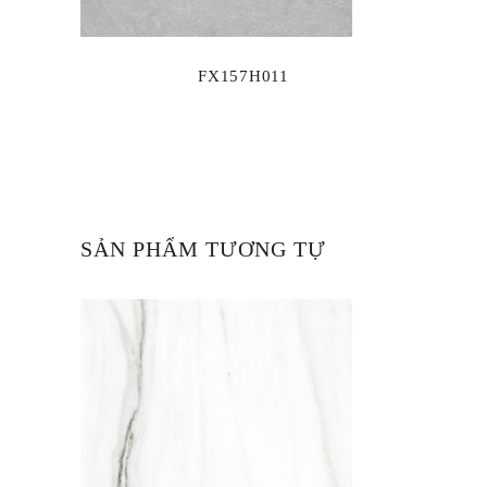
FX157H011
SẢN PHẨM TƯƠNG TỰ