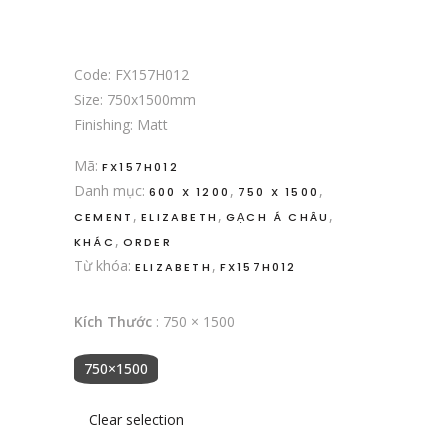
Code: FX157H012
Size: 750x1500mm
Finishing: Matt
Mã:
FX157H012
Danh mục:
,
,
600 X 1200
750 X 1500
,
,
,
CEMENT
ELIZABETH
GẠCH Á CHÂU
,
KHÁC
ORDER
Từ khóa:
,
ELIZABETH
FX157H012
Kích Thước
:
750 × 1500
750×1500
Clear selection