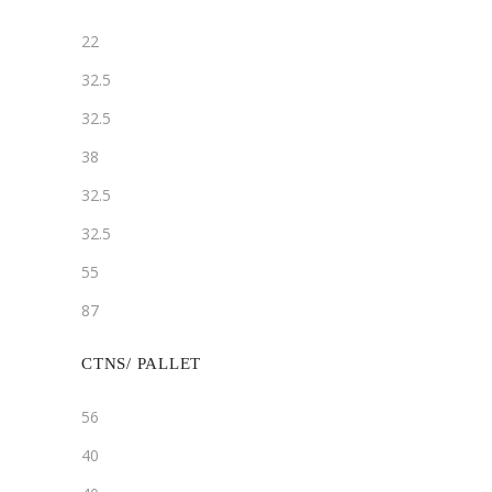
22
32.5
32.5
38
32.5
32.5
55
87
CTNS/ PALLET
56
40