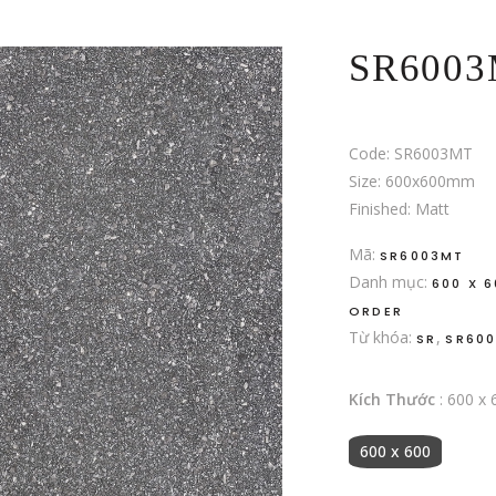
SR600
Code: SR6003MT
Size: 600x600mm
Finished: Matt
Mã:
SR6003MT
Danh mục:
600 X 
ORDER
Từ khóa:
,
SR
SR60
Kích Thước
:
600 x 
600 x 600