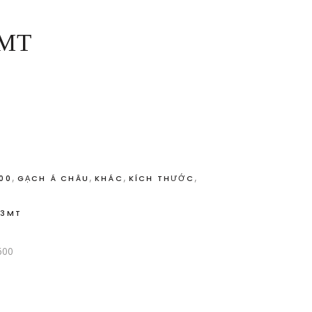
3MT
,
,
,
,
600
GẠCH Á CHÂU
KHÁC
KÍCH THƯỚC
03MT
600