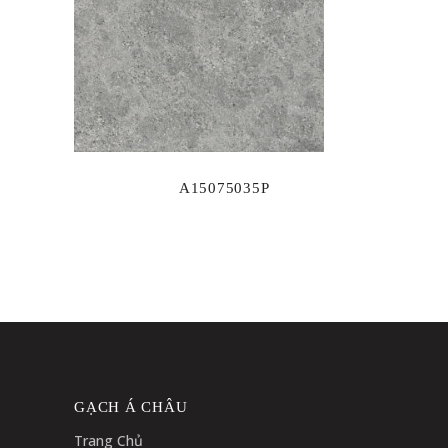
A15075035P
GẠCH Á CHÂU
Trang Chủ