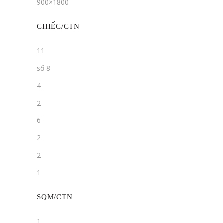
900×1800
CHIẾC/CTN
11
số 8
4
2
6
2
2
1
SQM/CTN
1