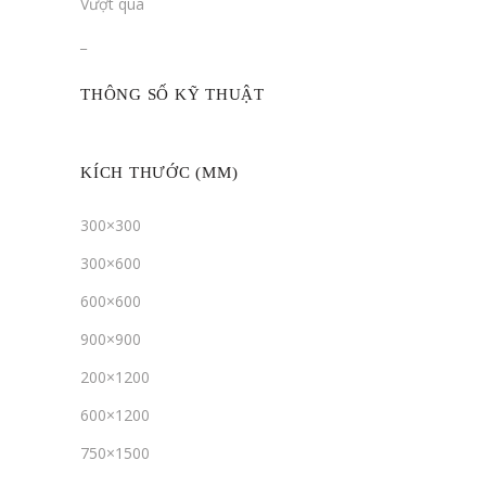
Vượt qua
_
THÔNG SỐ KỸ THUẬT
KÍCH THƯỚC (MM)
300×300
300×600
600×600
900×900
200×1200
600×1200
750×1500