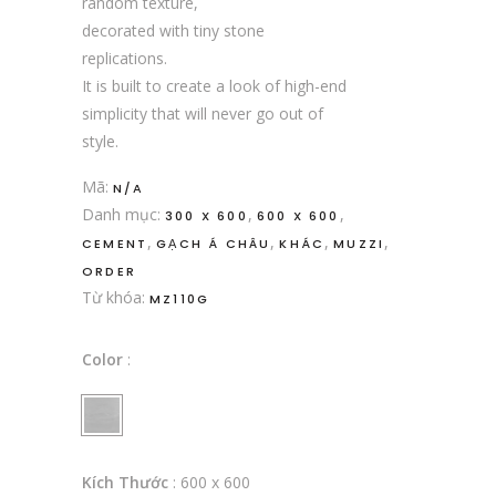
random texture,
decorated with tiny stone
replications.
It is built to create a look of high-end
simplicity that will never go out of
style.
Mã:
N/A
Danh mục:
,
,
300 X 600
600 X 600
,
,
,
,
CEMENT
GẠCH Á CHÂU
KHÁC
MUZZI
ORDER
Từ khóa:
MZ110G
Color
:
Kích Thước
:
600 x 600