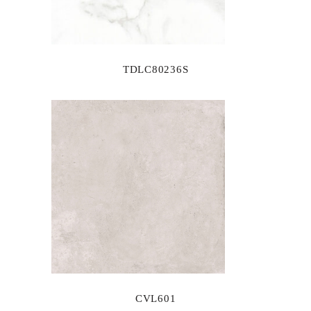
TDLC80236S
CVL601