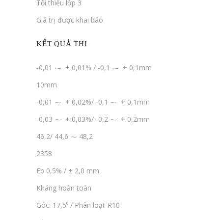
Tối thiểu lớp 3
Giá trị được khai báo
KẾT QUẢ THI
-0,01 ⁓
+
0,01% / -0,1 ⁓
+
0,1mm
10mm
-0,01 ⁓
+
0,02%/ -0,1 ⁓
+
0,1mm
-0,03 ⁓
+
0,03%/ -0,2 ⁓
+
0,2mm
46,2/ 44,6 ⁓ 48,2
2358
Eb 0,5% / ± 2,0 mm
Kháng hoàn toàn
Góc: 17,5⁰ / Phân loại: R10