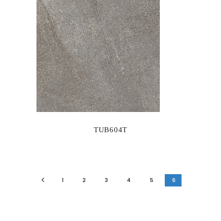
TUB604T
1
2
3
4
5
6