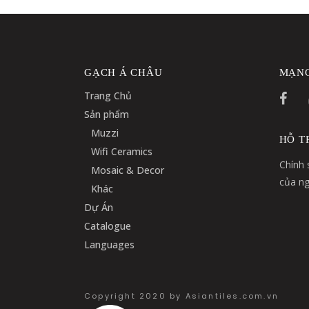
GẠCH Á CHÂU
MẠNG
Trang Chủ
Sản phẩm
Muzzi
HỖ T
Wifi Ceramics
Chính 
Mosaic & Decor
của ng
Khác
Dự Án
Catalogue
Languages
Copyright 2020 by Asiantiles.com.vn