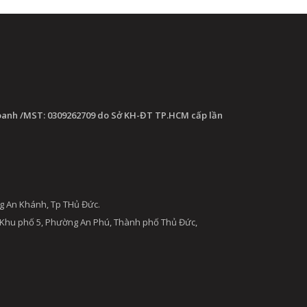
oanh /MST: 0309262709 do Sở KH-ĐT TP.HCM cấp lần
g An Khánh, Tp THủ Đức.
 Khu phố 5, Phường An Phú, Thành phố Thủ Đức,