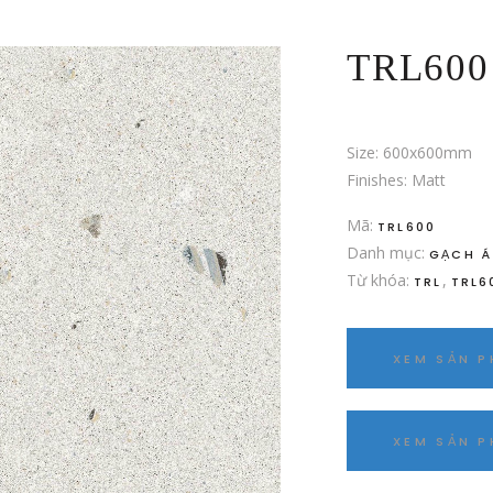
TRL600
Size: 600x600mm
Finishes: Matt
Mã:
TRL600
Danh mục:
GẠCH Á
Từ khóa:
,
TRL
TRL6
XEM SẢN 
XEM SẢN 