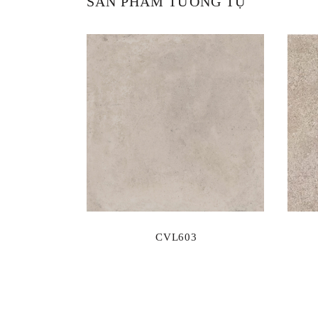
SẢN PHẨM TƯƠNG TỰ
CVL603