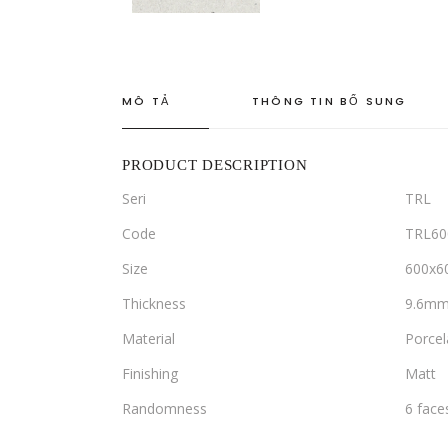
MÔ TẢ
THÔNG TIN BỔ SUNG
PRODUCT DESCRIPTION
Seri
TRL
Code
TRL60
Size
600x
Thickness
9.6m
Material
Porcel
Finishing
Matt
Randomness
6 face