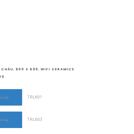
,
,
 CHÂU
600 X 600
WIFI CERAMICS
00
TRL601
PHẨM
TRL603
PHẨM