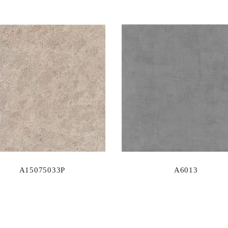
A15075033P
A6013