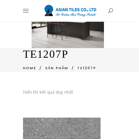
TE1207P
HOME
/
SẢN PHẨM
/
TE1207P
Hiển thị kết quả duy nhất