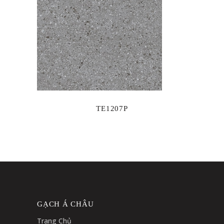
TE1207P
GẠCH Á CHÂU
Trang Chủ