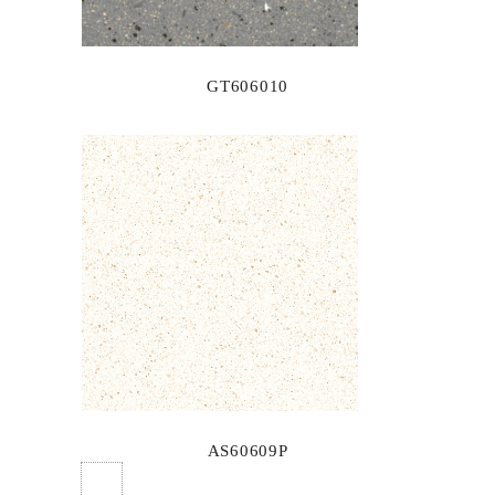
GT606010
AS60609P