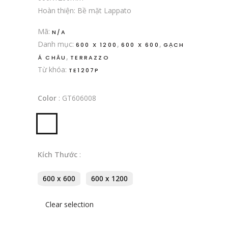
Hoàn thiện: Bề mặt Lappato
Mã:
N/A
Danh mục:
,
,
600 X 1200
600 X 600
GẠCH
,
Á CHÂU
TERRAZZO
Từ khóa:
TE1207P
Color
:
GT606008
Kích Thước
:
600 x 600
600 x 1200
Clear selection