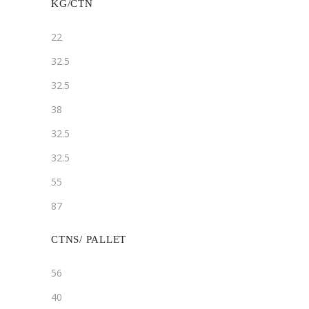
KG/CTN
22
32.5
32.5
38
32.5
32.5
55
87
CTNS/ PALLET
56
40