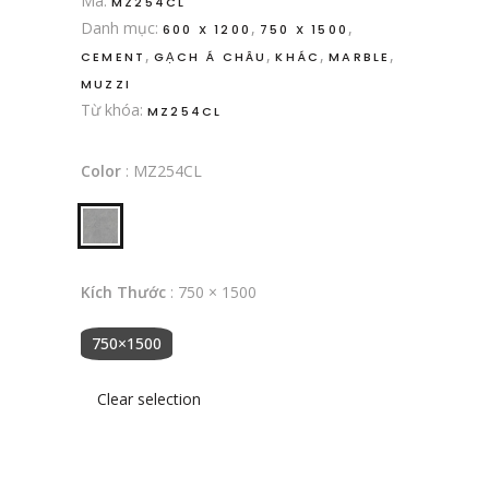
Mã:
MZ254CL
Danh mục:
,
,
600 X 1200
750 X 1500
,
,
,
,
CEMENT
GẠCH Á CHÂU
KHÁC
MARBLE
MUZZI
Từ khóa:
MZ254CL
Color
:
MZ254CL
Kích Thước
:
750 × 1500
750×1500
Clear selection