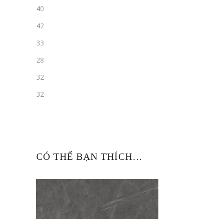
40
42
33
28
32
32
CÓ THỂ BẠN THÍCH…