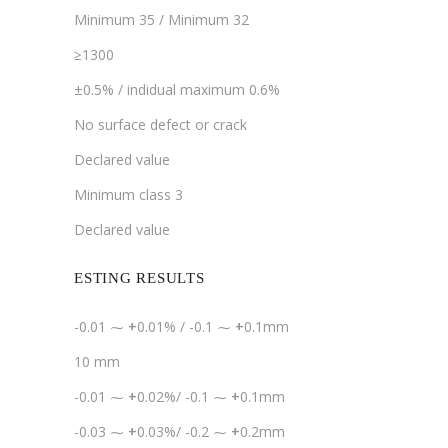
Minimum 35 / Minimum 32
≥1300
±0.5% / indidual maximum 0.6%
No surface defect or crack
Declared value
Minimum class 3
Declared value
ESTING RESULTS
-0.01 ⁓
+
0.01% / -0.1 ⁓
+
0.1mm
10 mm
-0.01 ⁓
+
0.02%/ -0.1 ⁓
+
0.1mm
-0.03 ⁓
+
0.03%/ -0.2 ⁓
+
0.2mm