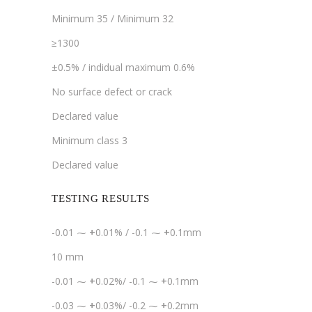
Minimum 35 / Minimum 32
≥1300
±0.5% / indidual maximum 0.6%
No surface defect or crack
Declared value
Minimum class 3
Declared value
TESTING RESULTS
-0.01 ⁓
+
0.01% / -0.1 ⁓
+
0.1mm
10 mm
-0.01 ⁓
+
0.02%/ -0.1 ⁓
+
0.1mm
-0.03 ⁓
+
0.03%/ -0.2 ⁓
+
0.2mm