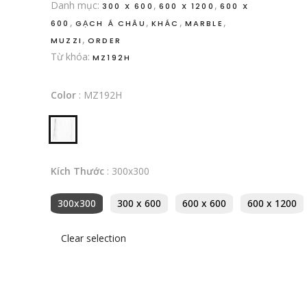
Danh mục:
,
,
300 X 600
600 X 1200
600 X
,
,
,
,
600
GẠCH Á CHÂU
KHÁC
MARBLE
,
MUZZI
ORDER
Từ khóa:
MZ192H
Color
:
MZ192H
Kích Thước
:
300x300
300x300
300 x 600
600 x 600
600 x 1200
Clear selection