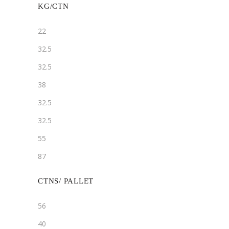
KG/CTN
22
32.5
32.5
38
32.5
32.5
55
87
CTNS/ PALLET
56
40