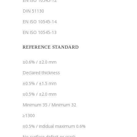
EN ISO 10545-12
DIN 51130
EN ISO 10545-14
EN ISO 10545-13
REFERENCE STANDARD
±0.6% / ±2.0 mm
Declared thickness
±0.5% / ±1.5 mm
±0.5% / ±2.0 mm
Minimum 35 / Minimum 32
≥1300
±0.5% / indidual maximum 0.6%
No surface defect or crack