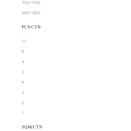
750×1500
900×1800
PCS/CTN
11
8
4
2
6
2
2
1
SQM/CTN