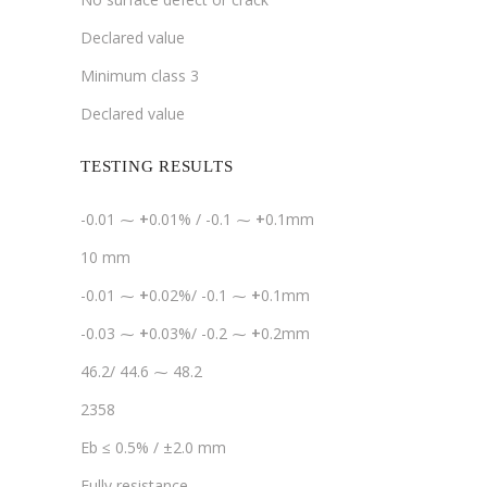
Declared value
Minimum class 3
Declared value
TESTING RESULTS
-0.01 ⁓
+
0.01% / -0.1 ⁓
+
0.1mm
10 mm
-0.01 ⁓
+
0.02%/ -0.1 ⁓
+
0.1mm
-0.03 ⁓
+
0.03%/ -0.2 ⁓
+
0.2mm
46.2/ 44.6 ⁓ 48.2
2358
Eb ≤ 0.5% / ±2.0 mm
Fully resistance