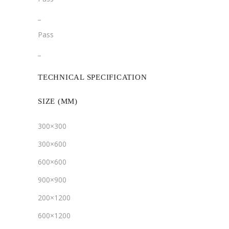
­­_
Pass
­_
TECHNICAL SPECIFICATION
SIZE (MM)
300×300
300×600
600×600
900×900
200×1200
600×1200