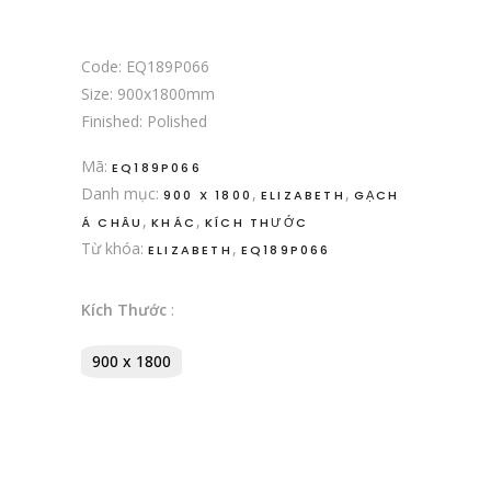
Code: EQ189P066
Size: 900x1800mm
Finished: Polished
Mã:
EQ189P066
Danh mục:
,
,
900 X 1800
ELIZABETH
GẠCH
,
,
Á CHÂU
KHÁC
KÍCH THƯỚC
Từ khóa:
,
ELIZABETH
EQ189P066
Kích Thước
:
900 x 1800