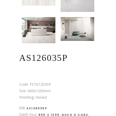
AS126035P
Code: FST612035P
Size: 600x1200mm
Finishing: Honed
Mã:
AS126035P
Danh mục:
,
,
600 X 1200
GẠCH Á CHÂU