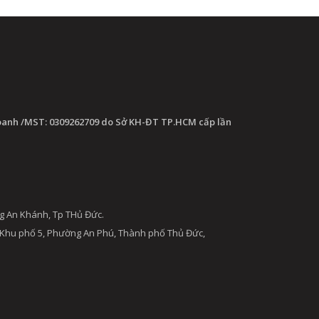
oanh /MST: 0309262709 do Sở KH-ĐT TP.HCM cấp lần
g An Khánh, Tp THủ Đức.
 Khu phố 5, Phường An Phú, Thành phố Thủ Đức,