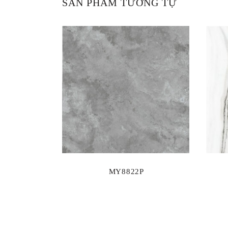
SẢN PHẨM TƯƠNG TỰ
MY8822P