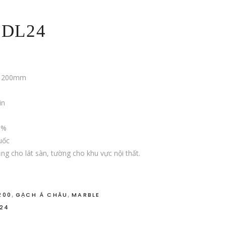
2DL24
x1200mm
in
5%
uốc
g cho lát sàn, tường cho khu vực nội thất.
,
,
200
GẠCH Á CHÂU
MARBLE
24