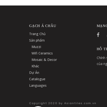
GẠCH Á CHÂU
MẠNG
Trang Chủ
Sản phẩm
Muzzi
HỖ T
Wifi Ceramics
Chính 
Mosaic & Decor
của ng
Khác
Dự Án
Catalogue
Languages
Copyright 2020 by Asiantiles.com.vn