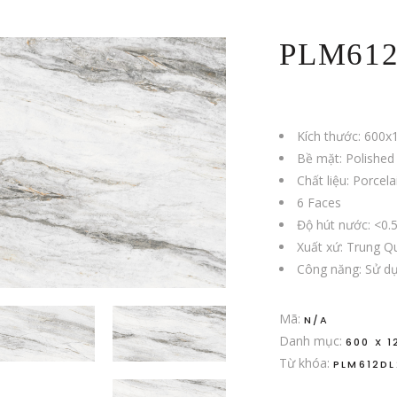
PLM61
Kích thước: 600
Bề mặt: Polished
Chất liệu: Porcela
6 Faces
Độ hút nước: <0.
Xuất xứ: Trung Q
Công năng: Sử dụn
Mã:
N/A
Danh mục:
600 X 1
Từ khóa:
PLM612DL