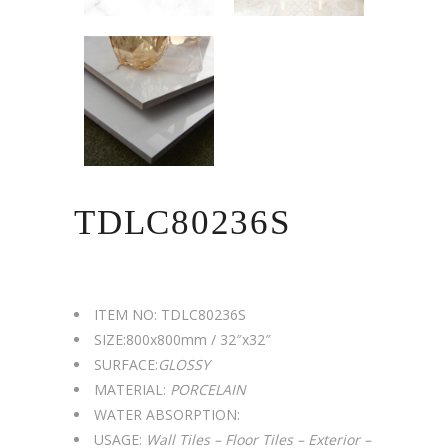
TDLC80236S
ITEM NO: TDLC80236S
SIZE:
800x800mm / 32″x32″
SURFACE:
GLOSSY
MATERIAL:
PORCELAIN
WATER ABSORPTION:
USAGE:
Wall Tiles –
Floor Tiles –
Exterior –