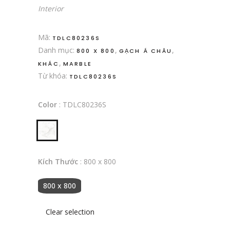
Interior
Mã:
TDLC80236S
Danh mục:
,
,
800 X 800
GẠCH Á CHÂU
,
KHÁC
MARBLE
Từ khóa:
TDLC80236S
Color
:
TDLC80236S
Kích Thước
:
800 x 800
800 x 800
Clear selection