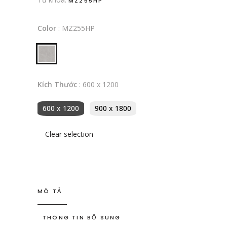
MZ255HP
Color
:
MZ255HP
Kích Thước
:
600 x 1200
600 x 1200
900 x 1800
Clear selection
MÔ TẢ
THÔNG TIN BỔ SUNG