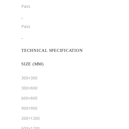
Pass
­­_
Pass
­_
TECHNICAL SPECIFICATION
SIZE (MM)
300×300
300×600
600×600
900×900
200×1200
600×1200