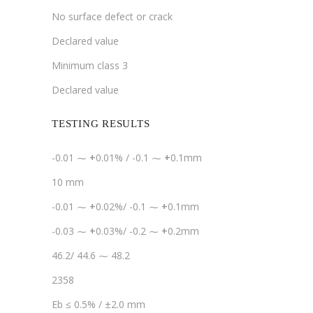
No surface defect or crack
Declared value
Minimum class 3
Declared value
TESTING RESULTS
-0.01 ⁓
+
0.01% / -0.1 ⁓
+
0.1mm
10 mm
-0.01 ⁓
+
0.02%/ -0.1 ⁓
+
0.1mm
-0.03 ⁓
+
0.03%/ -0.2 ⁓
+
0.2mm
46.2/ 44.6 ⁓ 48.2
2358
Eb ≤ 0.5% / ±2.0 mm