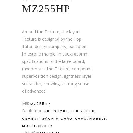
MZ255HP
Around the Texture, the layout
Texture is designed by the Top
Italian design company, based on
limestone marble, in 900x1800mm
specifications of the large board,
random size line Texture, compound
superposition design, lightness layer
sense rich, showing a strong sense
of advanced.
Mã:
MZ255HP
Danh mục:
,
,
600 X 1200
900 X 1800
,
,
,
,
CEMENT
GẠCH Á CHÂU
KHÁC
MARBLE
,
MUZZI
ORDER
Từ khóa: