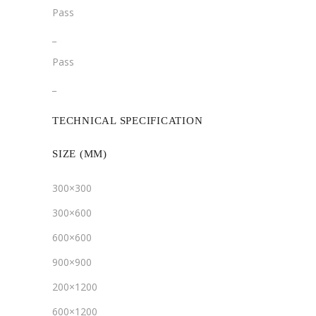
Pass
­­_
Pass
­_
TECHNICAL SPECIFICATION
SIZE (MM)
300×300
300×600
600×600
900×900
200×1200
600×1200