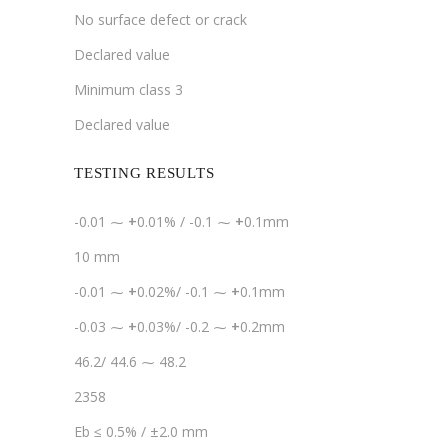
No surface defect or crack
Declared value
Minimum class 3
Declared value
TESTING RESULTS
-0.01 ⁓
+
0.01% / -0.1 ⁓
+
0.1mm
10 mm
-0.01 ⁓
+
0.02%/ -0.1 ⁓
+
0.1mm
-0.03 ⁓
+
0.03%/ -0.2 ⁓
+
0.2mm
46.2/ 44.6 ⁓ 48.2
2358
Eb ≤ 0.5% / ±2.0 mm