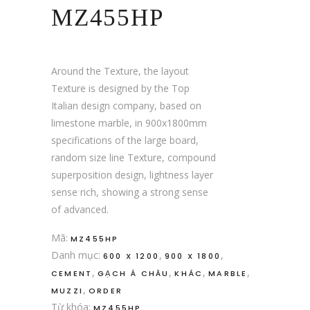
MZ455HP
Around the Texture, the layout
Texture is designed by the Top
Italian design company, based on
limestone marble, in 900x1800mm
specifications of the large board,
random size line Texture, compound
superposition design, lightness layer
sense rich, showing a strong sense
of advanced.
Mã:
MZ455HP
Danh mục:
,
,
600 X 1200
900 X 1800
,
,
,
,
CEMENT
GẠCH Á CHÂU
KHÁC
MARBLE
,
MUZZI
ORDER
Từ khóa:
MZ455HP