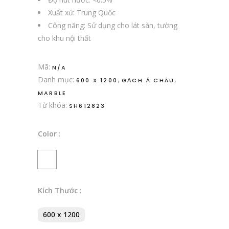
Xuất xứ: Trung Quốc
Công năng: Sử dụng cho lát sàn, tường
cho khu nội thất
Mã:
N/A
Danh mục:
,
,
600 X 1200
GẠCH Á CHÂU
MARBLE
Từ khóa:
SH612823
Color
:
Kích Thước
:
600 x 1200